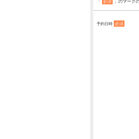
「
必須
」のマーク
必須
予約日時