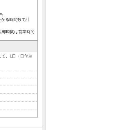
合
かかる時間数で計
・返却時間は営業時間
して、1日（日付単