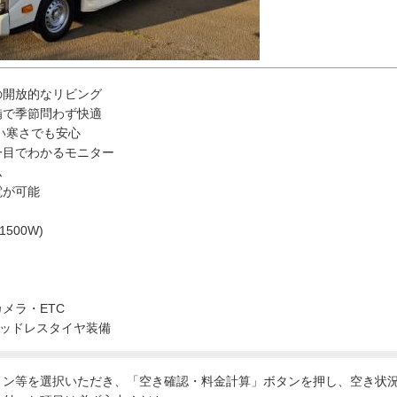
の開放的なリビング
備で季節問わず快適
い寒さでも安心
一目でわかるモニター
ム
電が可能
500W)
メラ・ETC
タッドレスタイヤ装備
ョン等を選択いただき、「空き確認・料金計算」ボタンを押し、空き状