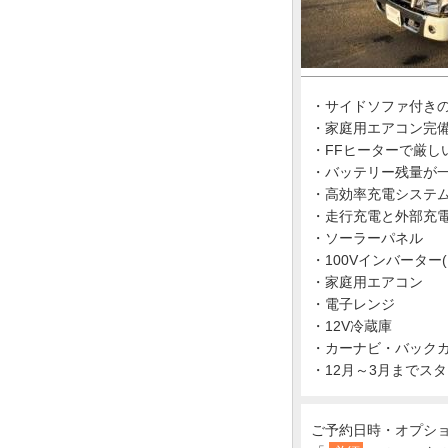
・サイドソファ付き
・家庭用エアコン完
・FFヒーターで厳し
・バッテリー残量が
・高効率充電システ
・走行充電と外部充
・ソーラーパネル
・100Vインバーター(1
・家庭用エアコン
・電子レンジ
・12V冷蔵庫
・カーナビ・バックカ
・12月～3月までス
ご予約日時・オプシ